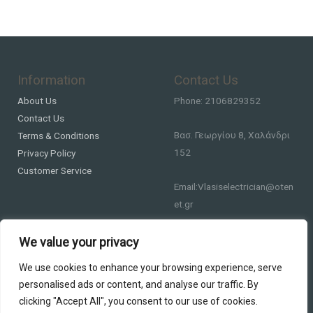
Information
Contact Us
About Us
Phone: 2106829352
Contact Us
Βασ. Γεωργίου 8, Χαλάνδρι
Terms & Conditions
152
Privacy Policy
Customer Service
Email:Vlasiselectrician@oten
et.gr
We value your privacy
We use cookies to enhance your browsing experience, serve
personalised ads or content, and analyse our traffic. By
clicking "Accept All", you consent to our use of cookies.
Copyright © 2026 DS Lighting