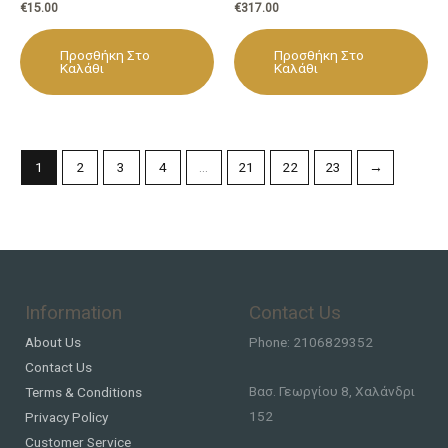
€
15.00
€
317.00
Προσθήκη Στο
Προσθήκη Στο
Καλάθι
Καλάθι
1
2
3
4
…
21
22
23
→
Information
Contact Us
About Us
Phone: 2106829352
Contact Us
Βασ. Γεωργίου 8, Χαλάνδρι
Terms & Conditions
152
Privacy Policy
Customer Service