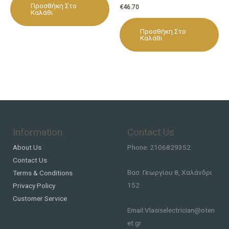
Προσθήκη Στο
€
46.70
Καλάθι
Προσθήκη Στο
Καλάθι
Information
Contact Us
About Us
Phone: 2106829352
Contact Us
Βασ. Γεωργίου 8, Χαλάνδρι
Terms & Conditions
152
Privacy Policy
Customer Service
Email:Vlasiselectrician@oten
et.gr