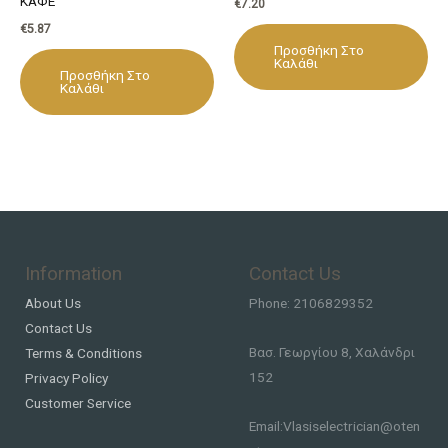
ΚΑΦΕ
€
7.20
€
5.87
Προσθήκη Στο
Καλάθι
Προσθήκη Στο
Καλάθι
Information
Contact Us
About Us
Phone: 2106829352
Contact Us
Βασ. Γεωργίου 8, Χαλάνδρι
Terms & Conditions
152
Privacy Policy
Customer Service
Email:Vlasiselectrician@oten