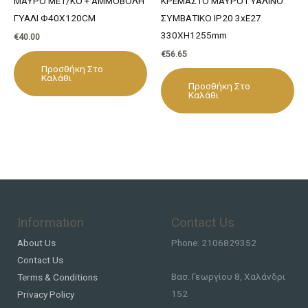
ΜΑΥΡΟ ΜΕΤ/ΚΟ + ΑΜΜΟΒΟΛΗ
ΚΡΕΜΑΣΤΟ ΜΑΥΡΟ ΓΥΑΛΙΝΟ
ΓΥΑΛΙ Φ40Χ120CM
ΣΥΜΒΑΤΙΚΟ ΙΡ20 3xΕ27
330XH1255mm
€
40.00
€
56.65
Προσθήκη Στο
Καλάθι
Προσθήκη Στο
Καλάθι
Information
Contact Us
About Us
Phone: 2106829352
Contact Us
Βασ. Γεωργίου 8, Χαλάνδρι
Terms & Conditions
152
Privacy Policy