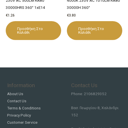
230V AC 500LM RA80
4000K 230V AC 1010LM RA80
30000HRS 360° 1xE14
30000H 360°
€
1.26
€
3.80
Προσθήκη Στο
Προσθήκη Στο
Καλάθι
Καλάθι
Information
Contact Us
About Us
Phone: 2106829352
Contact Us
Βασ. Γεωργίου 8, Χαλάνδρι
Terms & Conditions
152
Privacy Policy
Customer Service