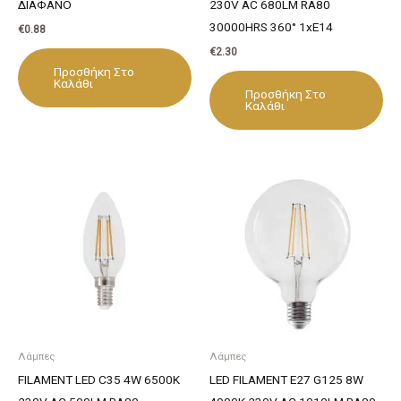
ΔΙΑΦΑΝΟ
230V AC 680LM RA80
30000HRS 360° 1xE14
€
0.88
€
2.30
Προσθήκη Στο
Καλάθι
Προσθήκη Στο
Καλάθι
Λάμπες
Λάμπες
FILAMENT LED C35 4W 6500K
LED FILAMENT E27 G125 8W