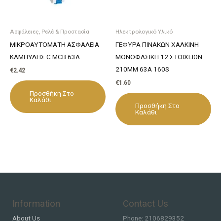
Ασφάλειες, Ρελέ & Προστασία
Ηλεκτρολογικό Υλικό
ΜΙΚΡΟΑΥΤΟΜΑΤΗ ΑΣΦΑΛΕΙΑ
ΓΕΦΥΡΑ ΠΙΝΑΚΩΝ ΧΑΛΚΙΝΗ
ΚΑΜΠΥΛΗΣ C MCB 63A
ΜΟΝΟΦΑΣΙΚΗ 12 ΣΤΟΙΧΕΙΩΝ
210ΜΜ 63Α 160S
€
2.42
€
1.60
Προσθήκη Στο
Καλάθι
Προσθήκη Στο
Καλάθι
Information
Contact Us
About Us
Phone: 2106829352