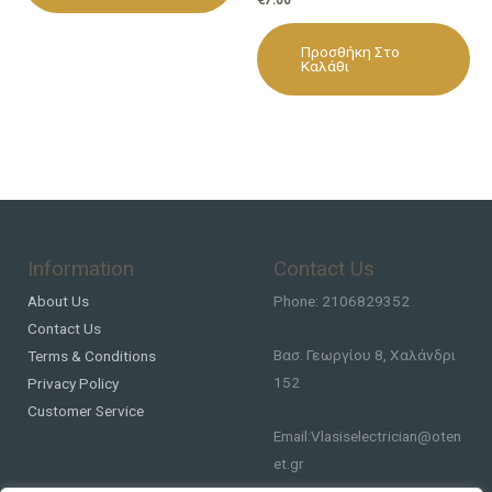
Προσθήκη Στο
Καλάθι
Information
Contact Us
About Us
Phone: 2106829352
Contact Us
Βασ. Γεωργίου 8, Χαλάνδρι
Terms & Conditions
152
Privacy Policy
Customer Service
Email:Vlasiselectrician@oten
et.gr