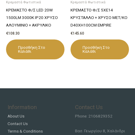
Κρεμαστά Φωτιστικά
Κρεμαστά Φωτιστικά
ΚΡΕΜΑΣΤΟ Φ/Σ LED 20W
ΚΡΕΜΑΣΤΟ Φ/Σ 5XE14
1500LM 3000K IP20 ΧΡΥΣΟ
ΚΡΥΣΤΑΛΛΟ + ΧΡΥΣΟ ΜΕΤ/ΚΟ
ΑΛΟΥΜΙΝΙΟ + ΑΚΡΥΛΙΚΟ
D40XH100CM EMPIRE
€
108.30
€
145.60
Προσθήκη Στο
Προσθήκη Στο
Καλάθι
Καλάθι
Information
Contact Us
About Us
Phone: 2106829352
Contact Us
Βασ. Γεωργίου 8, Χαλάνδρι
Terms & Conditions