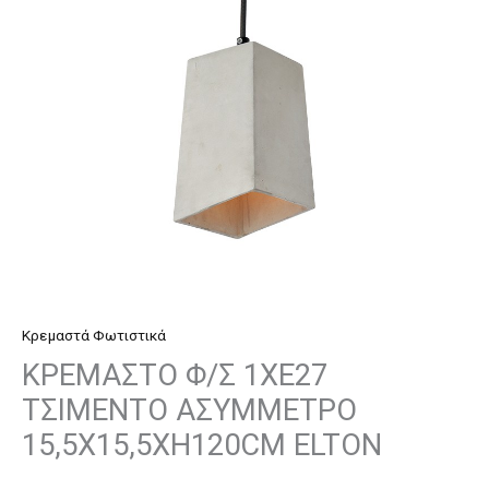
ΑΣΥΜΜΕΤΡΟ
15,5Χ15,5ΧΗ120CM
ELTON
ποσότητα
Κρεμαστά Φωτιστικά
ΚΡΕΜΑΣΤΟ Φ/Σ 1ΧΕ27
ΤΣΙΜΕΝΤΟ ΑΣΥΜΜΕΤΡΟ
15,5Χ15,5ΧΗ120CM ELTON