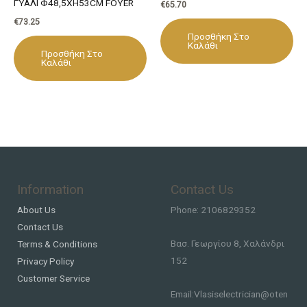
ΓΥΑΛΙ Φ48,5ΧΗ53CM FOYER
€
65.70
€
73.25
Προσθήκη Στο
Καλάθι
Προσθήκη Στο
Καλάθι
Information
Contact Us
About Us
Phone: 2106829352
Contact Us
Βασ. Γεωργίου 8, Χαλάνδρι
Terms & Conditions
152
Privacy Policy
Customer Service
Email:Vlasiselectrician@oten