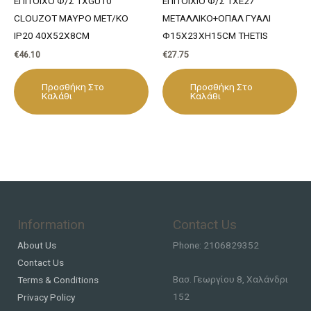
ΕΠΙΤΟΙΧΟ Φ/Σ 1XGU10
ΕΠΙΤΟΙΧΙΟ Φ/Σ 1ΧΕ27
CLOUZOT ΜΑΥΡΟ ΜΕΤ/ΚΟ
ΜΕΤΑΛΛΙΚΟ+ΟΠΑΛ ΓΥΑΛΙ
IP20 40X52X8CM
Φ15Χ23ΧΗ15CM THETIS
€
46.10
€
27.75
Προσθήκη Στο
Προσθήκη Στο
Καλάθι
Καλάθι
Information
Contact Us
About Us
Phone: 2106829352
Contact Us
Βασ. Γεωργίου 8, Χαλάνδρι
Terms & Conditions
152
Privacy Policy