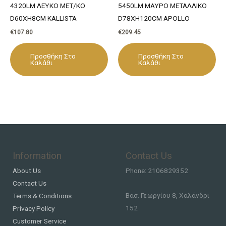
4320LM ΛΕΥΚΟ ΜΕΤ/ΚΟ
5450LM ΜΑΥΡΟ ΜΕΤΑΛΛΙΚΟ
D60XH8CM KALLISTA
D78XH120CM APOLLO
€
107.80
€
209.45
Προσθήκη Στο
Προσθήκη Στο
Καλάθι
Καλάθι
Information
Contact Us
About Us
Phone: 2106829352
Contact Us
Βασ. Γεωργίου 8, Χαλάνδρι
Terms & Conditions
152
Privacy Policy
Customer Service