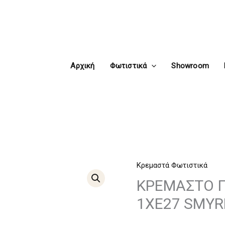
Αρχική
Φωτιστικά
Showroom
Κρεμαστά Φωτιστικά
ΚΡΕΜΑΣΤΟ
ΓΥΑΛΙΝΟ
ΚΡΕΜΑΣΤΟ Γ
ΔΙΑΦΑΝΕΣ
1ΧE27 SMY
Φ28CM
1ΧE27