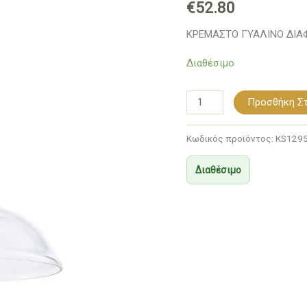
€
52.80
SMYRNA
ποσότητα
ΚΡΕΜΑΣΤΟ ΓΥΑΛΙΝΟ ΔΙΑ
Διαθέσιμο
Προσθήκη Στ
Κωδικός προϊόντος:
KS129
Διαθέσιμο