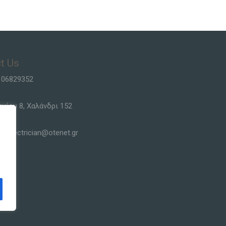
t Us
106829352
ργίου 8, Χαλάνδρι 152
siselectrician@otenet.gr