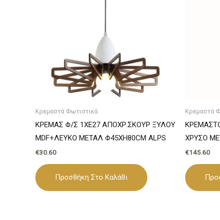
Κρεμαστά Φωτιστικά
Κρεμαστά Φ
ΚΡΕΜΑΣ Φ/Σ 1ΧE27 ΑΠΟΧΡ.ΣΚΟΥΡ ΞΥΛΟΥ
ΚΡΕΜΑΣΤΟ
MDF+ΛΕΥΚΟ ΜΕΤΑΛ Φ45XH80CM ALPS
ΧΡΥΣΟ ΜΕ
€
30.60
€
145.60
Προσθήκη Στο Καλάθι
Προ