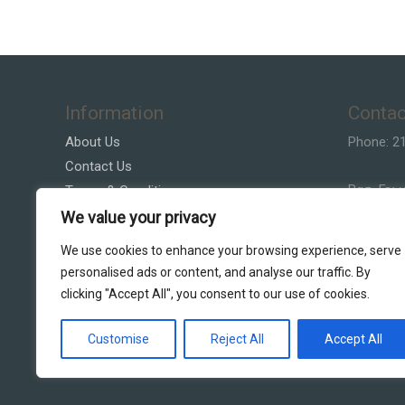
Information
Contac
About Us
Phone: 2
Contact Us
Βασ. Γεω
Terms & Conditions
Privacy Policy
We value your privacy
Email:Vla
Customer Service
We use cookies to enhance your browsing experience, serve
personalised ads or content, and analyse our traffic. By
clicking "Accept All", you consent to our use of cookies.
Customise
Reject All
Accept All
Copyright © 2026 DS Lighting