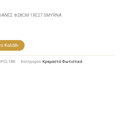
ΦΑΝΕΣ Φ28CM 1ΧE27 SMYRNA
ο Καλάθι
5PCL1BK
Κατηγορία:
Κρεμαστά Φωτιστικά