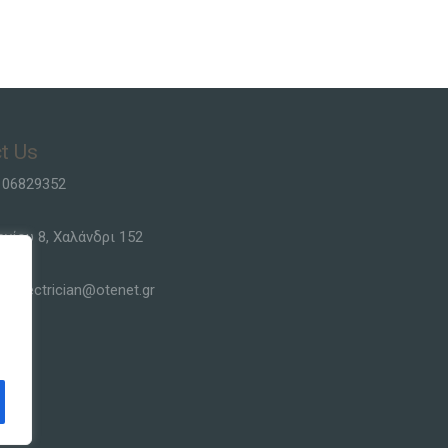
t Us
106829352
ργίου 8, Χαλάνδρι 152
siselectrician@otenet.gr