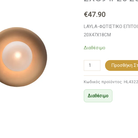
ΣΥΜΒΑΤΙΚΟ
€
47.90
2ΧG9
IP20
LAYLA-ΦΩΤΙΣΤΙΚΟ ΕΠΙΤΟ
20X47X18CM
20X47X18CM
ποσότητα
Διαθέσιμο
Προσθήκη Στ
Κωδικός προϊόντος:
HL432
Διαθέσιμο