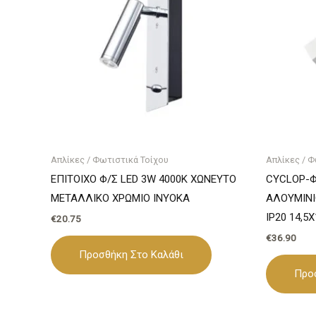
Απλίκες / Φωτιστικά Τοίχου
Απλίκες / Φ
ΕΠΙΤΟΙΧΟ Φ/Σ LED 3W 4000K ΧΩΝΕΥΤΟ
CYCLOP-Φ
ΜΕΤΑΛΛΙΚΟ ΧΡΩΜΙΟ INYOKA
ΑΛΟΥΜΙΝΙ
IP20 14,5
€
20.75
€
36.90
Προσθήκη Στο Καλάθι
Προ