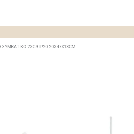
 ΣΥΜΒΑΤΙΚΟ 2ΧG9 IP20 20X47X18CM