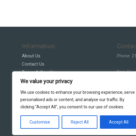
Information
Contac
About Us
Phone: 2
Contact Us
Βασ. Γεω
Terms & Conditions
Privacy Policy
We value your privacy
Email:Vla
Customer Service
We use cookies to enhance your browsing experience, serve
personalised ads or content, and analyse our traffic. By
clicking "Accept All", you consent to our use of cookies.
Customise
Reject All
Accept All
Copyright © 2026 DS Lighting