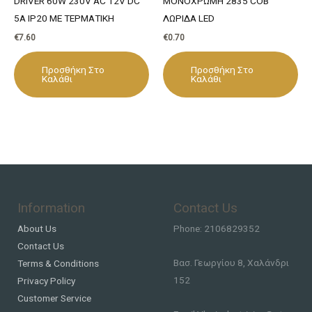
DRIVER 60W 230V AC 12V DC
ΜΟΝΟΧΡΩΜΗ 2835 COB
5A IP20 ΜΕ ΤΕΡΜΑΤΙΚΗ
ΛΩΡΙΔΑ LED
€
7.60
€
0.70
Προσθήκη Στο
Προσθήκη Στο
Καλάθι
Καλάθι
Information
Contact Us
About Us
Phone: 2106829352
Contact Us
Βασ. Γεωργίου 8, Χαλάνδρι
Terms & Conditions
152
Privacy Policy
Customer Service