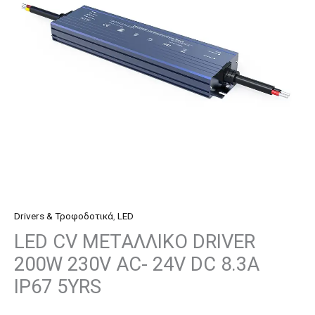
230V
AC-
24V
DC
8.3A
IP67
5YRS
ποσότητα
Drivers & Τροφοδοτικά
,
LED
LED CV ΜΕΤΑΛΛΙΚΟ DRIVER
200W 230V AC- 24V DC 8.3A
IP67 5YRS