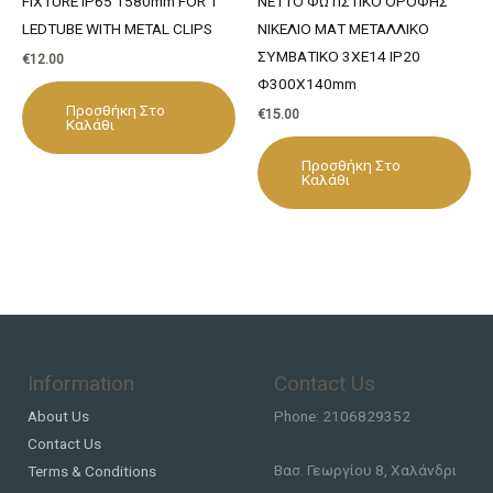
FIXTURE IP65 1580mm FOR 1
NETTO ΦΩΤΙΣΤΙΚΟ ΟΡΟΦΗΣ
LEDTUBE WITH METAL CLIPS
ΝΙΚΕΛΙΟ ΜΑΤ ΜΕΤΑΛΛΙΚΟ
ΣΥΜΒΑΤΙΚΟ 3ΧΕ14 IP20
€
12.00
Φ300Χ140mm
Προσθήκη Στο
€
15.00
Καλάθι
Προσθήκη Στο
Καλάθι
Information
Contact Us
About Us
Phone: 2106829352
Contact Us
Βασ. Γεωργίου 8, Χαλάνδρι
Terms & Conditions