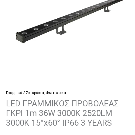
36W
3000K
2520LM
3000K
15°x60°
IP66
3
YEARS
ποσότητα
Γραμμικά / Σκαφάκια
,
Φωτιστικά
LED ΓΡΑΜΜΙΚΟΣ ΠΡΟΒΟΛΕΑΣ
ΓΚΡΙ 1m 36W 3000K 2520LM
3000K 15°x60° IP66 3 YEARS