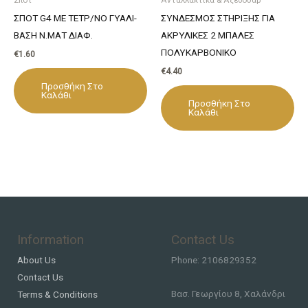
ΣΠΟΤ G4 ΜΕ ΤΕΤΡ/ΝΟ ΓΥΑΛΙ-
ΣΥΝΔΕΣΜΟΣ ΣΤΗΡΙΞΗΣ ΓΙΑ
ΒΑΣΗ Ν.ΜΑΤ ΔΙΑΦ.
ΑΚΡΥΛΙΚΕΣ 2 ΜΠΑΛΕΣ
ΠΟΛΥΚΑΡΒΟΝΙΚΟ
€
1.60
€
4.40
Προσθήκη Στο
Καλάθι
Προσθήκη Στο
Καλάθι
Information
Contact Us
About Us
Phone: 2106829352
Contact Us
Βασ. Γεωργίου 8, Χαλάνδρι
Terms & Conditions