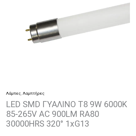
6000K
85-
265V
AC
900LM
RA80
30000HRS
320°
1xG13
ποσότητα
Λάμπες
,
Λαμπτήρες
LED SMD ΓΥΑΛΙΝΟ T8 9W 6000K
85-265V AC 900LM RA80
30000HRS 320° 1xG13