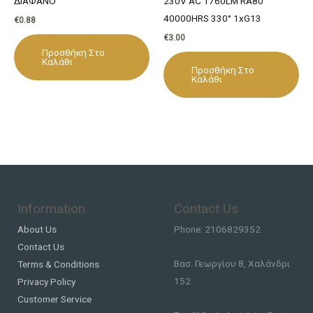
ΔΙΑΦΑΝΟ
230V AC 1760LM RA80
40000HRS 330° 1xG13
€
0.88
€
3.00
Προσθήκη Στο
Καλάθι
Προσθήκη Στο
Καλάθι
Information
Contact Us
About Us
Phone: 2106829352
Contact Us
Βασ. Γεωργίου 8, Χαλάνδρι
Terms & Conditions
152
Privacy Policy
Customer Service