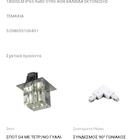
18000LM IP65 Ra80 5YRS IK08 ΒΑΛΒΙΔΑ ΕΚΤΟΝΩΣΗΣ
ΤΕΜΑΧΙΑ
5208055106431
Σχετικά προϊόντα
Σποτ
Συστήματα Ράγας
ΣΠΟΤ G4 ΜΕ ΤΕΤΡ/ΝΟ ΓΥΑΛΙ-
ΣΥΝΔΕΣΜΟΣ 90° ΓΩΝΙΑΚΟΣ