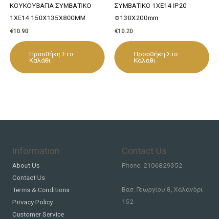
ΚΟΥΚΟΥΒΑΓΙΑ ΣΥΜΒΑΤΙΚΟ
ΣΥΜΒΑΤΙΚΟ 1ΧΕ14 IP20
1ΧΕ14 150Χ135Χ800ΜM
Φ130Χ200mm
€
10.90
€
10.20
Προσθήκη Στο
Προσθήκη Στο
Καλάθι
Καλάθι
Information
Contact Us
About Us
Phone: 2106829352
Contact Us
Βασ. Γεωργίου 8, Χαλάνδρι
Terms & Conditions
152
Privacy Policy
Customer Service