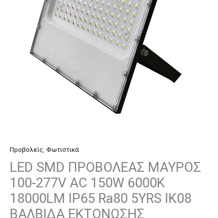
277V
AC
150W
6000K
18000LM
IP65
Ra80
5YRS
IK08
ΒΑΛΒΙΔΑ
ΕΚΤΟΝΩΣΗΣ
ποσότητα
Προβολείς
,
Φωτιστικά
LED SMD ΠΡΟΒΟΛΕΑΣ ΜΑΥΡΟΣ
100-277V AC 150W 6000K
18000LM IP65 Ra80 5YRS IK08
ΒΑΛΒΙΔΑ ΕΚΤΟΝΩΣΗΣ