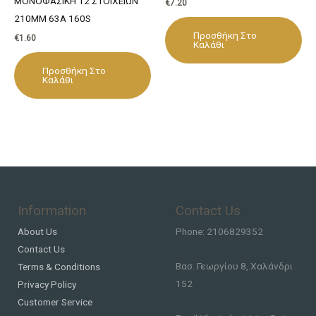
ΜΟΝΟΦΑΣΙΚΗ 12 ΣΤΟΙΧΕΙΩΝ
€
7.20
210ΜΜ 63Α 160S
Προσθήκη Στο
€
1.60
Καλάθι
Προσθήκη Στο
Καλάθι
Information
Contact Us
About Us
Phone: 2106829352
Contact Us
Βασ. Γεωργίου 8, Χαλάνδρι
Terms & Conditions
152
Privacy Policy
Customer Service