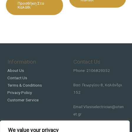
Προσθήκη Στο
Καλάθι
Information
Contact Us
About Us
Phone: 2106829352
Contact Us
Βασ. Γεωργίου 8, Χαλάνδρι
Terms & Conditions
152
Privacy Policy
Customer Service
Email:Vlasiselectrician@oten
et.gr
We value your privacy