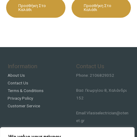
Προσθήκη Στο
Προσθήκη Στο
Καλάθι
Καλάθι
Information
Contact Us
About Us
Phone: 2106829352
Contact Us
Βασ. Γεωργίου 8, Χαλάνδρι
Terms & Conditions
152
Privacy Policy
Customer Service
Email:Vlasiselectrician@oten
et.gr