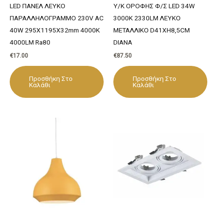
LED ΠΑΝΕΛ ΛΕΥΚΟ
Υ/Κ ΟΡΟΦΗΣ Φ/Σ LED 34W
ΠΑΡΑΛΛΗΛΟΓΡΑΜΜΟ 230V AC
3000K 2330LM ΛΕΥΚΟ
40W 295X1195X32mm 4000K
ΜΕΤΑΛΛΙΚΟ D41XH8,5CM
4000LM Ra80
DIANA
€
17.00
€
87.50
Προσθήκη Στο
Προσθήκη Στο
Καλάθι
Καλάθι