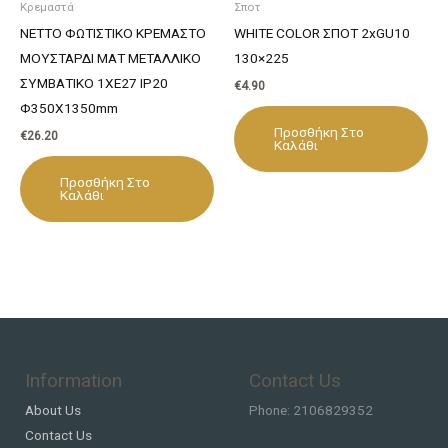
Κρεμαστά
Σποτ
NETTO ΦΩΤΙΣΤΙΚΟ ΚΡΕΜΑΣΤΟ
WHITE COLOR ΣΠΟΤ 2xGU10
ΜΟΥΣΤΑΡΔΙ ΜΑΤ ΜΕΤΑΛΛΙΚΟ
130×225
ΣΥΜΒΑΤΙΚΟ 1ΧΕ27 IP20
€
4.90
Φ350Χ1350mm
Προσθήκη Στο
€
26.20
Καλάθι
Προσθήκη Στο
Καλάθι
Information
Contact Us
About Us
Phone: 2106829352
Contact Us