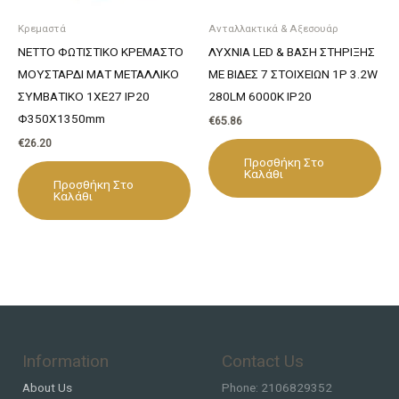
Κρεμαστά
Ανταλλακτικά & Αξεσουάρ
NETTO ΦΩΤΙΣΤΙΚΟ ΚΡΕΜΑΣΤΟ
ΛΥΧΝΙΑ LED & ΒΑΣΗ ΣΤΗΡΙΞΗΣ
ΜΟΥΣΤΑΡΔΙ ΜΑΤ ΜΕΤΑΛΛΙΚΟ
ΜΕ ΒΙΔΕΣ 7 ΣΤΟΙΧΕΙΩΝ 1P 3.2W
ΣΥΜΒΑΤΙΚΟ 1ΧΕ27 IP20
280LM 6000K IP20
Φ350Χ1350mm
€
65.86
€
26.20
Προσθήκη Στο
Καλάθι
Προσθήκη Στο
Καλάθι
Information
Contact Us
About Us
Phone: 2106829352