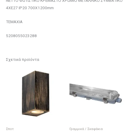
NETTO ΦΩΤΙΣΤΙΚΟ ΚΡΕΜΑΣΤΟ ΧΡΩΜΙΟ ΜΕΤΑΛΛΙΚΟ ΣΥΜΒΑΤΙΚΟ
4ΧΕ27 IP20 700Χ1200mm
ΤΕΜΑΧΙΑ
5208055023288
Σχετικά προϊόντα
Σποτ
Γραμμικά / Σκαφάκια