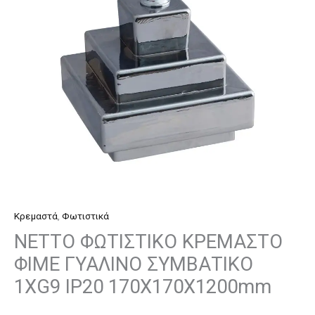
ΣΥΜΒΑΤΙΚΟ
1ΧG9
IP20
170Χ170Χ1200mm
ποσότητα
Κρεμαστά
,
Φωτιστικά
NETTO ΦΩΤΙΣΤΙΚΟ ΚΡΕΜΑΣΤΟ
ΦΙΜΕ ΓΥΑΛΙΝΟ ΣΥΜΒΑΤΙΚΟ
1ΧG9 IP20 170Χ170Χ1200mm