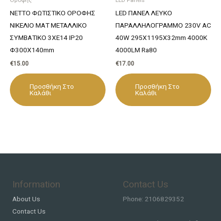
NETTO ΦΩΤΙΣΤΙΚΟ ΟΡΟΦΗΣ
LED ΠΑΝΕΛ ΛΕΥΚΟ
ΝΙΚΕΛΙΟ ΜΑΤ ΜΕΤΑΛΛΙΚΟ
ΠΑΡΑΛΛΗΛΟΓΡΑΜΜΟ 230V AC
ΣΥΜΒΑΤΙΚΟ 3ΧΕ14 IP20
40W 295X1195X32mm 4000K
Φ300Χ140mm
4000LM Ra80
€
15.00
€
17.00
Προσθήκη Στο
Προσθήκη Στο
Καλάθι
Καλάθι
Information
Contact Us
About Us
Phone: 2106829352
Contact Us