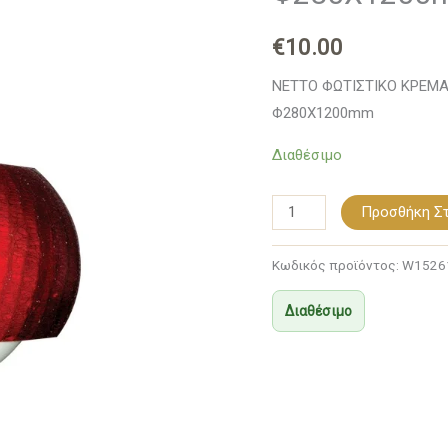
ΣΥΜΒΑΤΙΚΟ
€
10.00
1ΧΕ27
IP20
NETTO ΦΩΤΙΣΤΙΚΟ ΚΡΕΜΑ
Φ280Χ1200mm
Φ280Χ1200mm
ποσότητα
Διαθέσιμο
Προσθήκη Στ
Κωδικός προϊόντος:
W1526
Διαθέσιμο