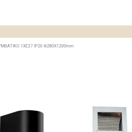
ΜΒΑΤΙΚΟ 1ΧΕ27 IP20 Φ280Χ1200mm