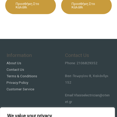
Προσθήκη Στο
Προσθήκη Στο
Καλάθι
Καλάθι
Information
Contact Us
About Us
Phone: 2106829352
Contact Us
Βασ. Γεωργίου 8, Χαλάνδρι
Terms & Conditions
152
Privacy Policy
Customer Service
Email:Vlasiselectrician@oten
et.gr
We value your privacy