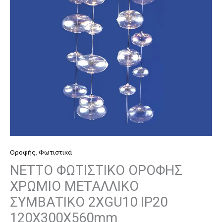
ΣΥΜΒΑΤΙΚΟ
2ΧGU10
IP20
120Χ300Χ560mm
ποσότητα
Οροφής
,
Φωτιστικά
NETTO ΦΩΤΙΣΤΙΚΟ ΟΡΟΦΗΣ
ΧΡΩΜΙΟ ΜΕΤΑΛΛΙΚΟ
ΣΥΜΒΑΤΙΚΟ 2ΧGU10 IP20
120Χ300Χ560mm