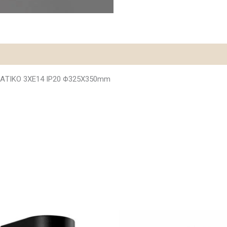
ΑΤΙΚΟ 3ΧΕ14 IP20 Φ325Χ350mm