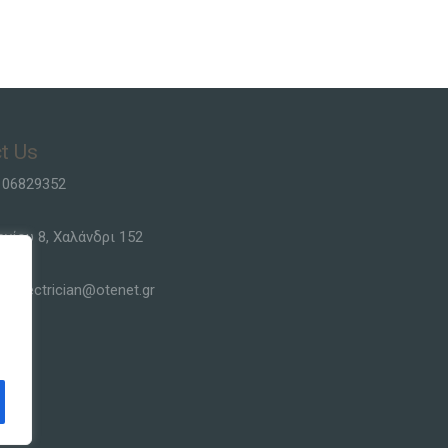
t Us
106829352
ργίου 8, Χαλάνδρι 152
siselectrician@otenet.gr