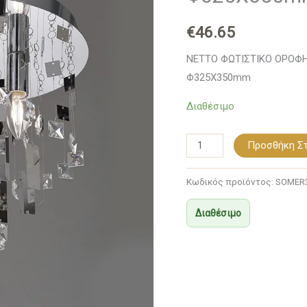
ΣΥΜΒΑΤΙΚΟ
€
46.65
3ΧΕ14
IP20
NETTO ΦΩΤΙΣΤΙΚΟ ΟΡΟΦΗ
Φ325Χ350mm
Φ325Χ350mm
ποσότητα
Διαθέσιμο
Προσθήκη Στ
Κωδικός προϊόντος:
SOMER
Διαθέσιμο