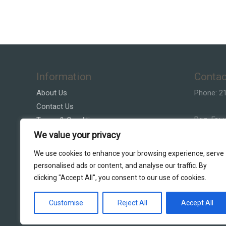
Information
Contac
About Us
Phone: 2
Contact Us
Βασ. Γεω
Terms & Conditions
Privacy Policy
We value your privacy
Email:Vla
Customer Service
We use cookies to enhance your browsing experience, serve
personalised ads or content, and analyse our traffic. By
clicking "Accept All", you consent to our use of cookies.
Customise
Reject All
Accept All
Copyright © 2026 DS Lighting