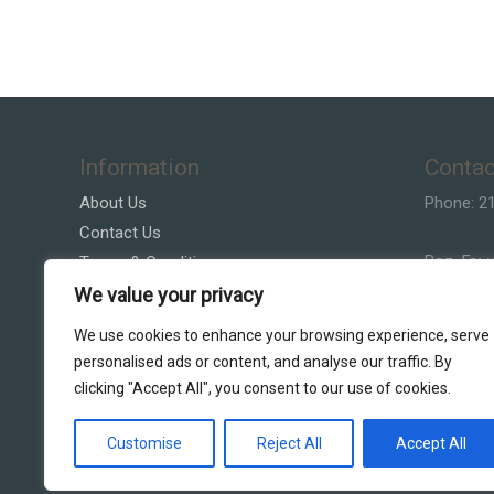
Information
Contac
About Us
Phone: 2
Contact Us
Βασ. Γεω
Terms & Conditions
Privacy Policy
We value your privacy
Email:Vla
Customer Service
We use cookies to enhance your browsing experience, serve
personalised ads or content, and analyse our traffic. By
clicking "Accept All", you consent to our use of cookies.
Customise
Reject All
Accept All
Copyright © 2026 DS Lighting