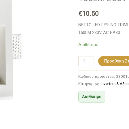
Σ
€
10.50
EVE
ΕΜΜΕΣΟΥ
NETTO LED ΓΥΨΙΝΟ TRIM
ΦΩΤΙΣΜΟΥ
150LM 230V AC RA80
CREE
Διαθέσιμο
1.5W
3000K
150LM
Προσθήκη Στ
230V
AC
Κωδικός προϊόντος:
G8001
Κατηγορίες:
Inverters & Αξε
RA80
ποσότητα
Διαθέσιμο