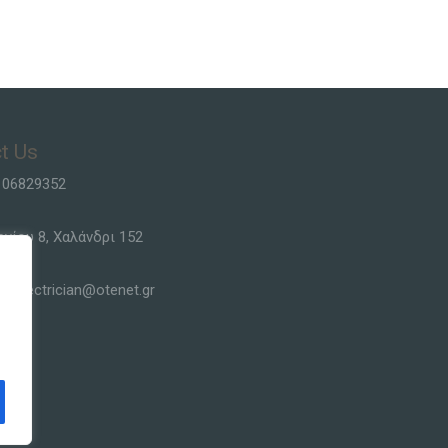
t Us
106829352
ργίου 8, Χαλάνδρι 152
siselectrician@otenet.gr