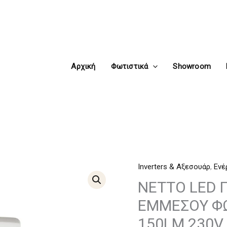
Αρχική
Φωτιστικά
Showroom
Inverters & Αξεσουάρ
,
Ενέ
NETTO
LED
NETTO LED 
ΓΥΨΙΝΟ
ΕΜΜΕΣΟΥ ΦΩ
TRIMLESS
150LM 230V
Φ/