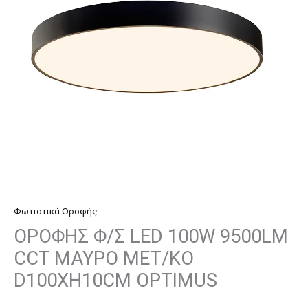
9500LM
CCT
ΜΑΥΡΟ
ΜΕΤ/
ΚΟ
D100XH10CM
OPTIMUS
ποσότητα
Φωτιστικά Οροφής
ΟΡΟΦΗΣ Φ/Σ LED 100W 9500LM
CCT ΜΑΥΡΟ ΜΕΤ/ΚΟ
D100XH10CM OPTIMUS