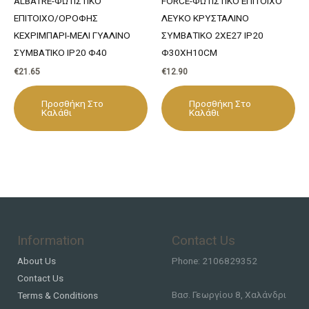
ALBATRE-ΦΩΤΙΣΤΙΚΟ
FORCE-ΦΩΤΙΣΤΙΚΟ ΕΠΙΤΟΙΧΟ
ΕΠΙΤΟΙΧΟ/ΟΡΟΦΗΣ
ΛΕΥΚΟ ΚΡΥΣΤΑΛΙΝΟ
ΚΕΧΡΙΜΠΑΡΙ-ΜΕΛΙ ΓΥΑΛΙΝΟ
ΣΥΜΒΑΤΙΚΟ 2ΧΕ27 IP20
ΣΥΜΒΑΤΙΚΟ IP20 Φ40
Φ30ΧΗ10CΜ
€
21.65
€
12.90
Προσθήκη Στο
Προσθήκη Στο
Καλάθι
Καλάθι
Information
Contact Us
About Us
Phone: 2106829352
Contact Us
Βασ. Γεωργίου 8, Χαλάνδρι
Terms & Conditions