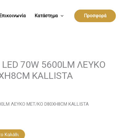
Επικοινωνία
Κατάστημα
Προσφορά
 LED 70W 5600LM ΛΕΥΚΟ
XH8CM KALLISTA
00LM ΛΕΥΚΟ ΜΕΤ/ΚΟ D80XH8CM KALLISTA
ο Καλάθι