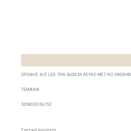
Περιγραφή
ΟΡΟΦΗΣ Φ/Σ LED 70W 5600LM ΛΕΥΚΟ ΜΕΤ/ΚΟ D80XH8
ΤΕΜΑΧΙΑ
5208055106752
Σχετικά προϊόντα