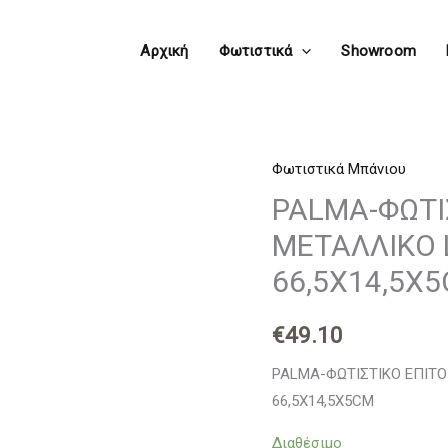
Αρχική
Φωτιστικά
Showroom
Φωτιστικά Μπάνιου
PALMA-
ΦΩΤΙΣΤΙΚΟ
PALMA-ΦΩΤΙ
ΕΠΙΤΟΙΧΟ
ΜΕΤΑΛΛΙΚΟ 
ΜΑΥΡΟ
66,5X14,5X
ΜΕΤΑΛΛΙΚΟ
LED
€
49.10
12W
3000K
PALMA-ΦΩΤΙΣΤΙΚΟ ΕΠΙΤΟ
780LM
66,5X14,5X5CM
IP44
Διαθέσιμο
66,5X14,5X5CM