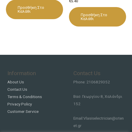
€
5.40
Προσθήκη Στο
Καλάθι
Προσθήκη Στο
Καλάθι
Information
Contact Us
About Us
Phone: 2106829352
Contact Us
Βασ. Γεωργίου 8, Χαλάνδρι
Terms & Conditions
152
Privacy Policy
Customer Service
Email:Vlasiselectrician@oten
et.gr