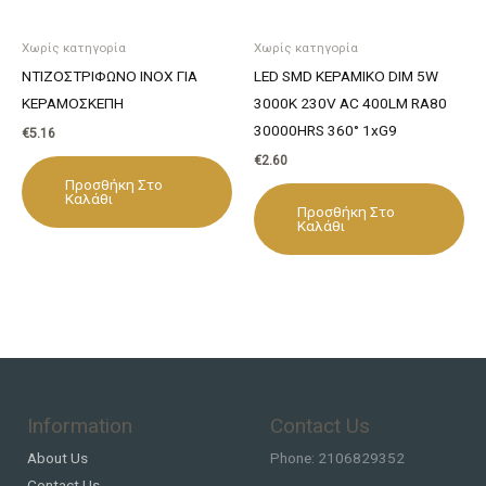
Χωρίς κατηγορία
Χωρίς κατηγορία
ΝΤΙΖΟΣΤΡΙΦΩΝΟ INOX ΓΙΑ
LED SMD ΚΕΡΑΜΙΚΟ DIM 5W
ΚΕΡΑΜΟΣΚΕΠΗ
3000K 230V AC 400LM RA80
30000HRS 360° 1xG9
€
5.16
€
2.60
Προσθήκη Στο
Καλάθι
Προσθήκη Στο
Καλάθι
Information
Contact Us
About Us
Phone: 2106829352
Contact Us