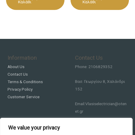
Καλάθι
Καλάθι
Information
Contact Us
About Us
Phone: 2106829352
Contact Us
Βασ. Γεωργίου 8, Χαλάνδρι
Terms & Conditions
152
Privacy Policy
Customer Service
Email:Vlasiselectrician@oten
et.gr
We value your privacy