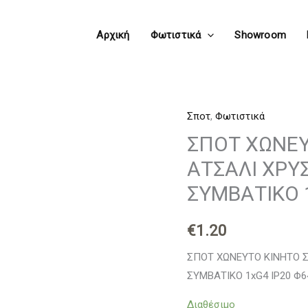
Αρχική
Φωτιστικά
Showroom
Σποτ
,
Φωτιστικά
ΣΠΟΤ
ΧΩΝΕΥΤΟ
ΣΠΟΤ ΧΩΝΕΥ
ΚΙΝΗΤΟ
ΑΤΣΑΛΙ ΧΡΥ
ΣΤΡΟΓΓΥΛΟ
ΣΥΜΒΑΤΙΚΟ 
ΑΤΣΑΛΙ
ΧΡΥΣΟ
€
1.20
&
ΑΣΗΜΙ
ΣΠΟΤ ΧΩΝΕΥΤΟ ΚΙΝΗΤΟ 
ΠΕΡΛΕ
ΣΥΜΒΑΤΙΚΟ 1xG4 IP20 Φ
ΣΥΜΒΑΤΙΚΟ
Διαθέσιμο
1xG4