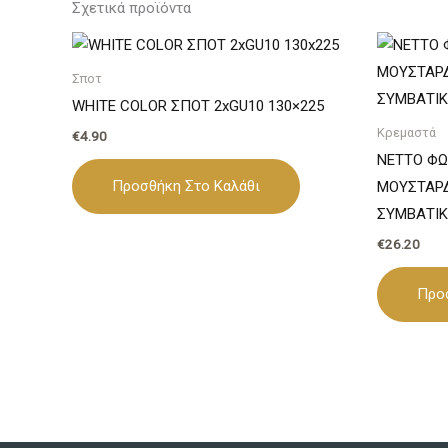
Σχετικά προϊόντα
Σποτ
WHITE COLOR ΣΠΟΤ 2xGU10 130×225
Κρεμαστά
€
4.90
NETTO ΦΩ
Προσθήκη Στο Καλάθι
ΜΟΥΣΤΑΡΔ
ΣΥΜΒΑΤΙΚ
€
26.20
Προ