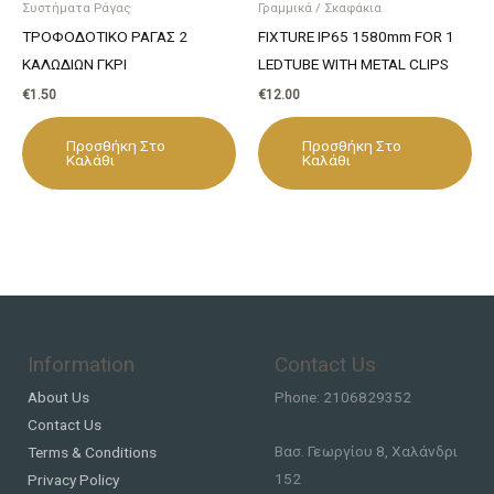
Συστήματα Ράγας
Γραμμικά / Σκαφάκια
ΤΡΟΦΟΔΟΤΙΚΟ ΡΑΓΑΣ 2
FIXTURE IP65 1580mm FOR 1
ΚΑΛΩΔΙΩΝ ΓΚΡΙ
LEDTUBE WITH METAL CLIPS
€
1.50
€
12.00
Προσθήκη Στο
Προσθήκη Στο
Καλάθι
Καλάθι
Information
Contact Us
About Us
Phone: 2106829352
Contact Us
Βασ. Γεωργίου 8, Χαλάνδρι
Terms & Conditions
152
Privacy Policy