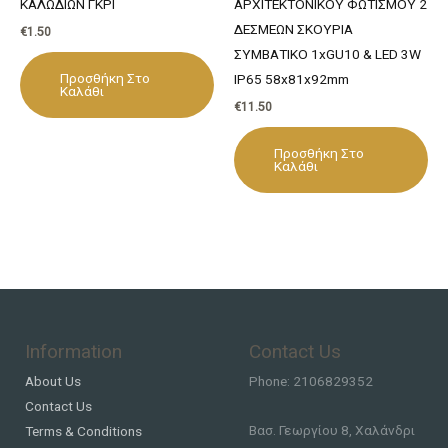
ΚΑΛΩΔΙΩΝ ΓΚΡΙ
ΑΡΧΙΤΕΚΤΟΝΙΚΟΥ ΦΩΤΙΣΜΟΥ 2
ΔΕΣΜΕΩΝ ΣΚΟΥΡΙΑ
€
1.50
ΣΥΜΒΑΤΙΚΟ 1xGU10 & LED 3W
Προσθήκη Στο
IP65 58x81x92mm
Καλάθι
€
11.50
Προσθήκη Στο
Καλάθι
Information
Contact Us
About Us
Phone: 2106829352
Contact Us
Βασ. Γεωργίου 8, Χαλάνδρι
Terms & Conditions