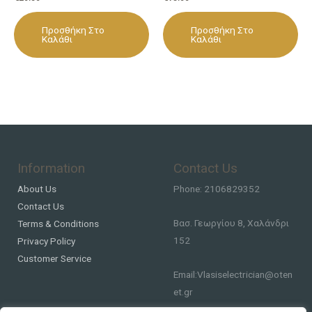
Προσθήκη Στο
Προσθήκη Στο
Καλάθι
Καλάθι
Information
Contact Us
About Us
Phone: 2106829352
Contact Us
Βασ. Γεωργίου 8, Χαλάνδρι
Terms & Conditions
152
Privacy Policy
Customer Service
Email:Vlasiselectrician@oten
et.gr