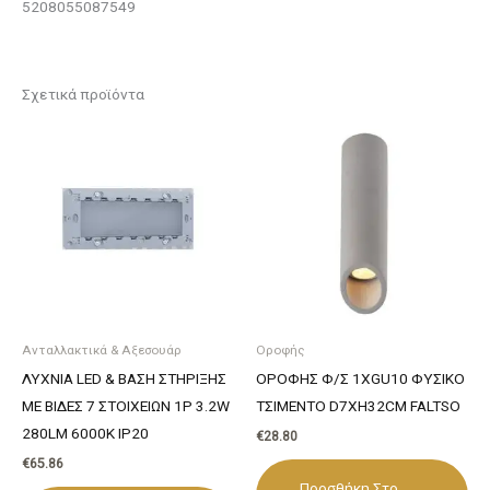
5208055087549
Σχετικά προϊόντα
Ανταλλακτικά & Αξεσουάρ
Οροφής
ΛΥΧΝΙΑ LED & ΒΑΣΗ ΣΤΗΡΙΞΗΣ
ΟΡΟΦΗΣ Φ/Σ 1ΧGU10 ΦΥΣΙΚΟ
ΜΕ ΒΙΔΕΣ 7 ΣΤΟΙΧΕΙΩΝ 1P 3.2W
ΤΣΙΜΕΝΤΟ D7XH32CM FALTSO
280LM 6000K IP20
€
28.80
€
65.86
Προσθήκη Στο