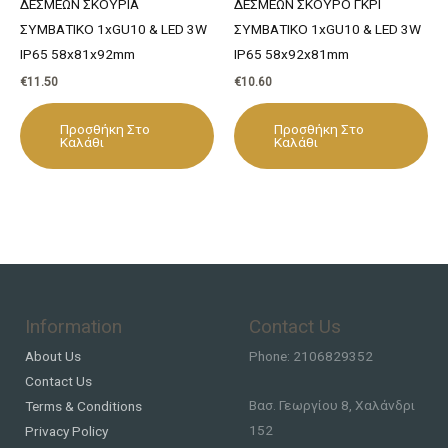
ΔΕΣΜΕΩΝ ΣΚΟΥΡΙΑ
ΔΕΣΜΕΩΝ ΣΚΟΥΡΟ ΓΚΡΙ
ΣΥΜΒΑΤΙΚΟ 1xGU10 & LED 3W
ΣΥΜΒΑΤΙΚΟ 1xGU10 & LED 3W
IP65 58x81x92mm
IP65 58x92x81mm
€
11.50
€
10.60
Προσθήκη Στο
Προσθήκη Στο
Καλάθι
Καλάθι
Information
Contact Us
About Us
Phone: 2106829352
Contact Us
Βασ. Γεωργίου 8, Χαλάνδρι
Terms & Conditions
152
Privacy Policy