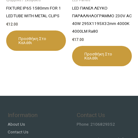
FIXTURE IP65 1580mm FOR 1
LED ΠΑΝΕΛ ΛΕΥΚΟ
LEDTUBE WITH METAL CLIPS
ΠΑΡΑΛΛΗΛΟΓΡΑΜΜΟ 230V AC
40W 295X1195X32mm 4000K
€
12.00
4000LM Ra80
Προσθήκη Στο
€
17.00
Καλάθι
Προσθήκη Στο
Καλάθι
Information
Contact Us
About Us
Phone: 2106829352
Contact Us