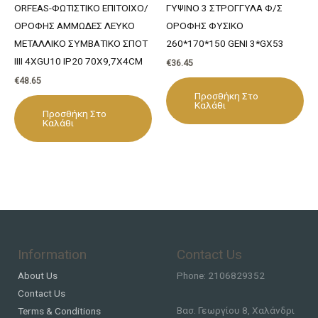
ORFEAS-ΦΩΤΙΣΤΙΚΟ ΕΠΙΤΟΙΧΟ/
ΓΥΨΙΝΟ 3 ΣΤΡΟΓΓΥΛA Φ/Σ
ΟΡΟΦΗΣ ΑΜΜΩΔΕΣ ΛΕΥΚΟ
ΟΡΟΦΗΣ ΦΥΣΙΚΟ
ΜΕΤΑΛΛΙΚΟ ΣΥΜΒΑΤΙΚΟ ΣΠΟΤ
260*170*150 GENI 3*GX53
IIII 4ΧGU10 IP20 70X9,7X4CM
€
36.45
€
48.65
Προσθήκη Στο
Καλάθι
Προσθήκη Στο
Καλάθι
Information
Contact Us
About Us
Phone: 2106829352
Contact Us
Βασ. Γεωργίου 8, Χαλάνδρι
Terms & Conditions