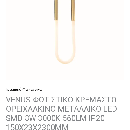
LED
SMD
8W
3000Κ
560LM
IP20
150Χ23Χ2300ΜΜ
ποσότητα
Γραμμικά Φωτιστικά
VENUS-ΦΩΤΙΣΤΙΚΟ ΚΡΕΜΑΣΤΟ
ΟΡΕΙΧΑΛΚΙΝΟ ΜΕΤΑΛΛΙΚΟ LED
SMD 8W 3000Κ 560LM IP20
150Χ23Χ2300ΜΜ