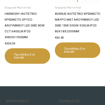
Γραμμικά Φωτιστικά
Γραμμικά Φωτιστικά
HARMONY-ΦΩΤΙΣΤΙΚΟ
AVENUE-ΦΩΤΙΣΤΙΚΟ ΚΡΕΜΑΣΤΟ
ΚΡΕΜΑΣΤΟ ΧΡΥΣΟ
ΜΑΥΡΟ ΜΑΤ ΑΛΟΥΜΙΝΙΟΥ LED
ΑΛΟΥΜΙΝΙΟΥ LED SMD 80W
SMD 18W 3000Κ 920LM IP20
CCT 6400LM IP20
80Χ18Χ2500ΜΜ
Φ800X1900MM
€
66.45
€
354.30
Προσθήκη Στο
Καλάθι
Προσθήκη Στο
Καλάθι
Information
Contact Us