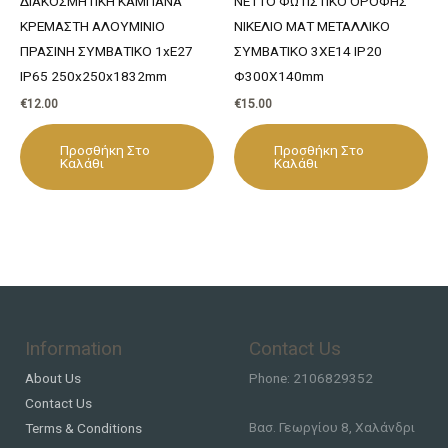
ΔΙΑΚΟΣΜΗΤΙΚΗ ΚΑΜΠΑΝΑ
NETTO ΦΩΤΙΣΤΙΚΟ ΟΡΟΦΗΣ
ΚΡΕΜΑΣΤΗ ΑΛΟΥΜΙΝΙΟ
ΝΙΚΕΛΙΟ ΜΑΤ ΜΕΤΑΛΛΙΚΟ
ΠΡΑΣΙΝΗ ΣΥΜΒΑΤΙΚΟ 1xE27
ΣΥΜΒΑΤΙΚΟ 3ΧΕ14 IP20
IP65 250x250x1832mm
Φ300Χ140mm
€
12.00
€
15.00
Προσθήκη Στο
Προσθήκη Στο
Καλάθι
Καλάθι
Information
Contact Us
About Us
Phone: 2106829352
Contact Us
Βασ. Γεωργίου 8, Χαλάνδρι
Terms & Conditions