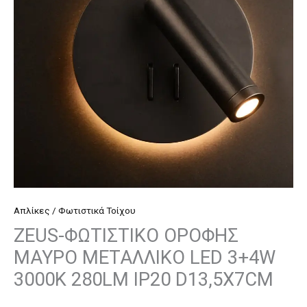
LED
3+4W
3000K
280LM
IP20
D13,5X7CM
ποσότητα
Απλίκες / Φωτιστικά Τοίχου
ZEUS-ΦΩΤΙΣΤΙΚΟ ΟΡΟΦΗΣ
ΜΑΥΡΟ ΜΕΤΑΛΛΙΚΟ LED 3+4W
3000K 280LM IP20 D13,5X7CM