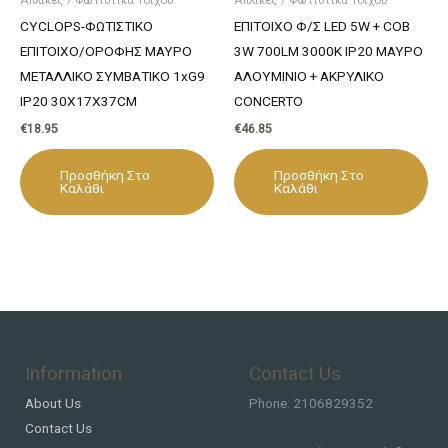
CYCLOPS-ΦΩΤΙΣΤΙΚΟ
ΕΠΙΤΟΙΧΟ Φ/Σ LED 5W + COB
ΕΠΙΤΟΙΧΟ/ΟΡΟΦΗΣ ΜΑΥΡΟ
3W 700LM 3000K IP20 ΜΑΥΡΟ
ΜΕΤΑΛΛΙΚΟ ΣΥΜΒΑΤΙΚΟ 1xG9
ΑΛΟΥΜΙΝΙΟ + ΑΚΡΥΛΙΚΟ
IP20 30Χ17Χ37CM
CONCERTO
€
18.95
€
46.85
Προσθήκη Στο
Προσθήκη Στο
Καλάθι
Καλάθι
Information
Contact Us
About Us
Phone: 2106829352
Contact Us