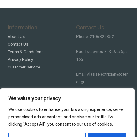
Information
Contact Us
About Us
Phone: 2106829352
Contact Us
Βασ. Γεωργίου 8, Χαλάνδρι
Terms & Conditions
152
Privacy Policy
Customer Service
Email:Vlasiselectrician@oten
et.gr
We value your privacy
We use cookies to enhance your browsing experience, serve
personalised ads or content, and analyse our traffic. By
clicking "Accept All", you consent to our use of cookies.
Copyright © 2026 DS Lighting
Powered by DS Lighting