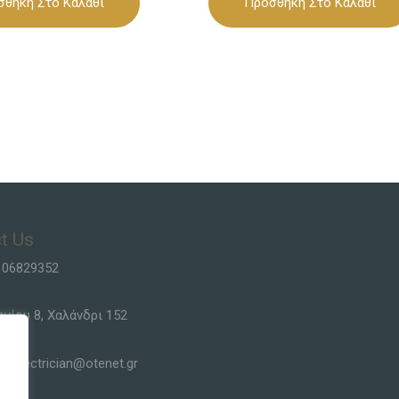
σθήκη Στο Καλάθι
Προσθήκη Στο Καλάθι
t Us
106829352
ργίου 8, Χαλάνδρι 152
siselectrician@otenet.gr