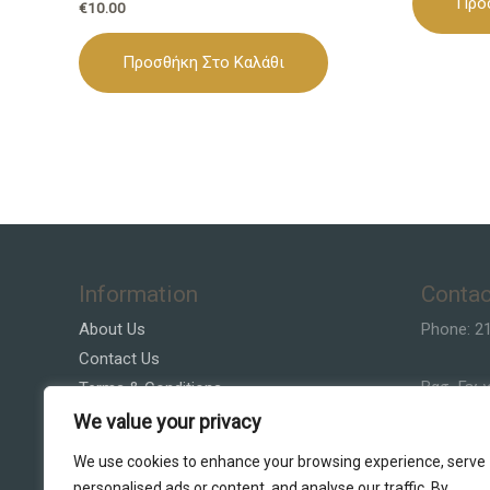
Προ
€
10.00
Προσθήκη Στο Καλάθι
Information
Contac
About Us
Phone: 2
Contact Us
Βασ. Γεω
Terms & Conditions
Privacy Policy
We value your privacy
Email:Vla
Customer Service
We use cookies to enhance your browsing experience, serve
personalised ads or content, and analyse our traffic. By