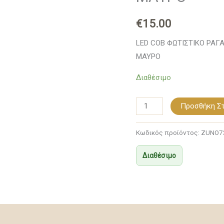
AC
€
15.00
7W
3000K
LED COB ΦΩΤΙΣΤΙΚΟ ΡΑΓΑ
24°
ΜΑΥΡΟ
700LM
Διαθέσιμο
Ra80
4
ΣΥΡΜΑΤΑ
Προσθήκη Στ
ΜΑΥΡΟ
ποσότητα
Κωδικός προϊόντος:
ZUNO7
Διαθέσιμο