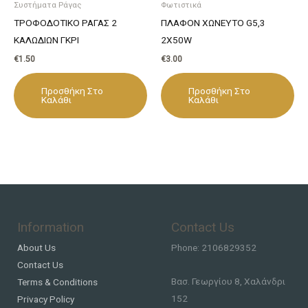
Συστήματα Ράγας
Φωτιστικά
ΤΡΟΦΟΔΟΤΙΚΟ ΡΑΓΑΣ 2
ΠΛΑΦΟΝ ΧΩΝΕΥΤΟ G5,3
ΚΑΛΩΔΙΩΝ ΓΚΡΙ
2X50W
€
1.50
€
3.00
Προσθήκη Στο
Προσθήκη Στο
Καλάθι
Καλάθι
Information
Contact Us
About Us
Phone: 2106829352
Contact Us
Βασ. Γεωργίου 8, Χαλάνδρι
Terms & Conditions
152
Privacy Policy