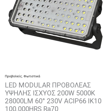
200W
5000K
28000LM
60°
230V
ACIP66
IK10
100.000HRS
Ra70
ποσότητα
Προβολείς
,
Φωτιστικά
LED MODULAR ΠΡΟΒΟΛΕΑΣ
ΥΨΗΛΗΣ ΙΣΧΥΟΣ 200W 5000K
28000LM 60° 230V ACIP66 IK10
100.000HRS Ra70