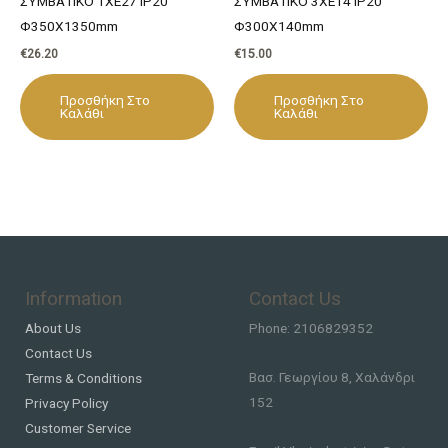
ΣΥΜΒΑΤΙΚΟ 1ΧΕ27 IP20
ΣΥΜΒΑΤΙΚΟ 3ΧΕ14 IP20
Φ350Χ1350mm
Φ300Χ140mm
€
26.20
€
15.00
Προσθήκη Στο
Προσθήκη Στο
Καλάθι
Καλάθι
Information
Contact Us
About Us
Phone: 2106829352
Contact Us
Βασ. Γεωργίου 8, Χαλάνδρι
Terms & Conditions
152
Privacy Policy
Customer Service