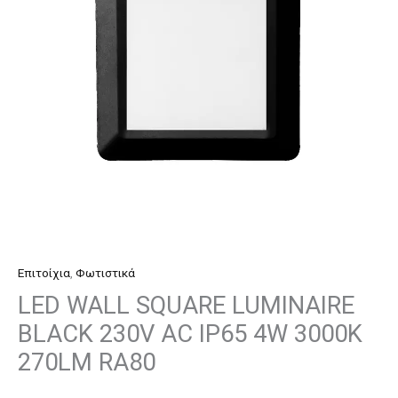
230V
AC
IP65
4W
3000K
270LM
RA80
ποσότητα
Επιτοίχια
,
Φωτιστικά
LED WALL SQUARE LUMINAIRE
BLACK 230V AC IP65 4W 3000K
270LM RA80