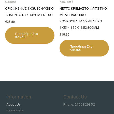
Οροφής
Κρεμαστά
ΟΡΟΦΗΣ Φ/Σ 1ΧGU10 ΦΥΣΙΚΟ
NETTO ΚΡΕΜΑΣΤΟ ΦΩΤΙΣΤΙΚΟ
ΤΣΙΜΕΝΤΟ D7XH32CM FALTSO
ΜΠΛΕ ΠΛΑΣΤΙΚΟ
ΚΟΥΚΟΥΒΑΓΙΑ ΣΥΜΒΑΤΙΚΟ
€
28.80
1ΧΕ14 150Χ135Χ800ΜM
Προσθήκη Στο
€
10.90
Καλάθι
Προσθήκη Στο
Καλάθι
Information
Contact Us
About Us
Phone: 2106829352
Contact Us